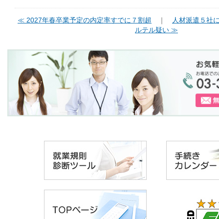
≪ 2027年春卒業予定の内定率すでに７割超
｜
人材派遣５社
ルテル疑い ≫